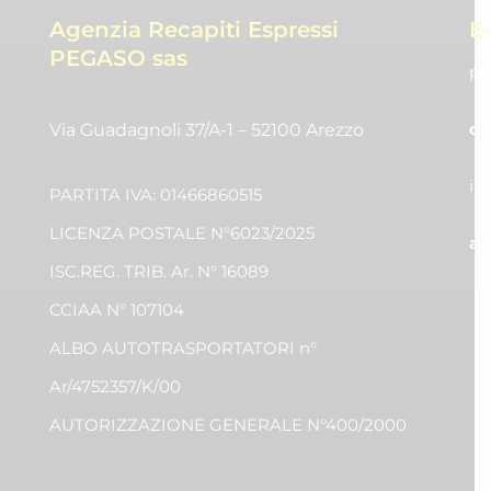
Agenzia Recapiti Espressi
E
PEGASO sas
pr
co
Via Guadagnoli 37/A-1 – 52100 Arezzo
in
PARTITA IVA: 01466860515
LICENZA POSTALE N°6023/2025
am
ISC.REG. TRIB. Ar. N° 16089
CCIAA N° 107104
ALBO AUTOTRASPORTATORI n°
Ar/4752357/K/00
AUTORIZZAZIONE GENERALE N°400/2000