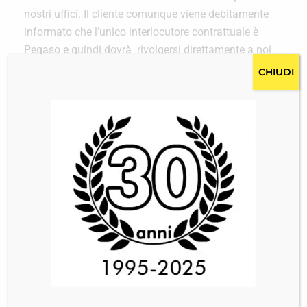
nostri uffici. Il cliente comunque viene debitamente
informato che l’unico interlocutore contrattuale è
Pegaso e quindi dovrà rivolgersi direttamente a noi
per assistenza e per eventuali reclami e richieste di
CHIUDI
indennizzo.
RIMBORSI e INDENNIZZI
POSTA LOCALE
Per la posta prioritaria non sono previsti rimborsi.
Per la posta raccomandata con o senza ricevuta di
ritorno è previsto un rimborso pari al costo
dell’invio quando il primo tentativo di consegna
avvenga in ritardo e per ritardo s’intende dopo 7
giorni lavorativi dai tempi previsti.
Per danneggiamento e/o smarrimento della posta