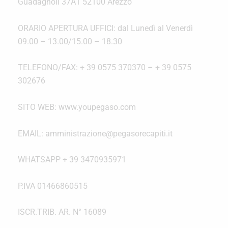
Guadagnoli 37A1 52100 Arezzo
ORARIO APERTURA UFFICI: dal Lunedì al Venerdì
09.00 – 13.00/15.00 – 18.30
TELEFONO/FAX: + 39 0575 370370 – + 39 0575
302676
SITO WEB: www.youpegaso.com
EMAIL: amministrazione@pegasorecapiti.it
WHATSAPP + 39 3470935971
P.IVA 01466860515
ISCR.TRIB. AR. N° 16089