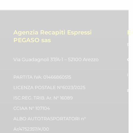
Agenzia Recapiti Espressi
E
PEGASO sas
pr
co
Via Guadagnoli 37/A-1 – 52100 Arezzo
in
PARTITA IVA: 01466860515
LICENZA POSTALE N°6023/2025
am
ISC.REG. TRIB. Ar. N° 16089
CCIAA N° 107104
ALBO AUTOTRASPORTATORI n°
Ar/4752357/K/00