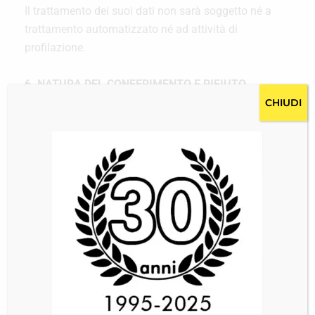
Il trattamento dei suoi dati non sarà soggetto né a
trattamento automatizzato né ad attività di
profilazione.
6. NATURA DEL CONFERIMENTO E RIFIUTO
A parte quanto specificato per i dati di navigazione,
CHIUDI
l’utente è libero di fornire i dati personali. Il
conferimento dei dati è facoltativo ma necessario
per perfezionare l’invio di richiesta informazioni ed
essere contattato dal Titolare del trattamento. Il
mancato conferimento dei dati personali può
comportare l’impossibilità di ottenere riscontro del
Titolare e di fruire dei servizi richiesti.
7. DIRITTI DEGLI INTERESSATI
Lei potrà far valere i propri diritti come espressi dal
Regolamento (UE) 2016/679 del parlamento