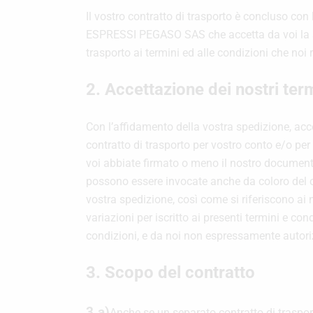
Il vostro contratto di trasporto è concluso c
ESPRESSI PEGASO SAS che accetta da voi la spedi
trasporto ai termini ed alle condizioni che noi
2. Accettazione dei nostri ter
Con l’affidamento della vostra spedizione, accet
contratto di trasporto per vostro conto e/o pe
voi abbiate firmato o meno il nostro documento d
possono essere invocate anche da coloro del cui
vostra spedizione, così come si riferiscono ai 
variazioni per iscritto ai presenti termini e co
condizioni, e da noi non espressamente autorizz
3. Scopo del contratto
3.a)
Anche se un separato contratto di trasport