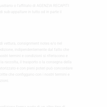
iliario o l’affiliato di AGENZIA RECAPITI
 sub-appaltare in tutto od in parte il
e di vettura, consignment notes e/o nel
pedizione, indipendentemente dal fatto che
stri termini e condizioni si riferiscono e
a raccolta, il trasporto o la consegna della
autorizzato e con pieni poteri può concordare
critte che configgano con i nostri termini e
zioni.
pedizione forma parte di un altro tipo di