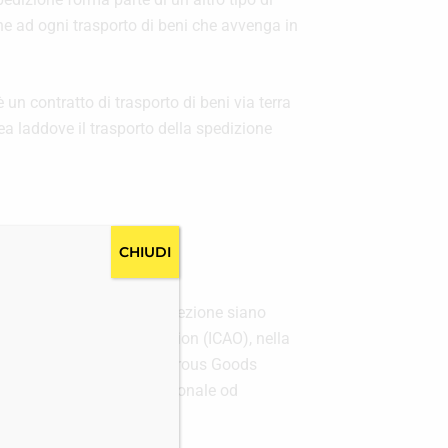
ione ad ogni trasporto di beni che avvenga in
un contratto di trasporto di beni via terra
rea laddove il trasporto della spedizione
CHIUDI
he a nostra esclusiva discrezione siano
al Civil Aviation Organisation (ICAO), nella
nternational Maritime Dangerous Goods
 ogni altra normativa nazionale od