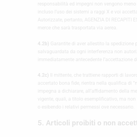
responsabilità ed impegni non vengono meno fo
incluso l’uso dei sistemi a raggi X e voi accet
Autorizzate, pertanto, AGENZIA DI RECAPITI ES
merce che sarà trasportata via aerea.
4.2b)
Garantite di aver allestito la spedizione 
salvaguardata da ogni interferenza non autori
immediatamente antecedente l’accettazione dei 
4.2c)
Il mittente, che trattiene rapporti di l
accertato bona fide, rientra nella qualifica d
impegna a dichiarare, all’affidamento della mer
vigente, quali, a titolo esemplificativo, ma no
o esibendo i relativi permessi ove necessario.
5. Articoli proibiti o non acce