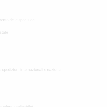
mento delle spedizioni.
stale
le spedizioni internazionali e nazionali
qualora applicabile)