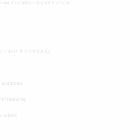
 trasporta i seguenti articoli:
o e travellers cheques);
o scabroso;
rmi bianche;
 valore;