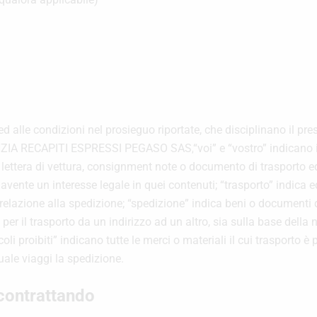
ed alle condizioni nel prosieguo riportate, che disciplinano il pre
AGENZIA RECAPITI ESPRESSI PEGASO SAS,
“voi” e “vostro” indicano i
 lettera di vettura, consignment note o documento di trasporto e
avente un interesse legale in quei contenuti;
“trasporto” indica e
relazione alla spedizione;
“spedizione” indica beni o documenti di
 per il trasporto da un indirizzo ad un altro, sia sulla base della
icoli proibiti” indicano tutte le merci o materiali il cui trasporto 
uale viaggi la spedizione.
 contrattando