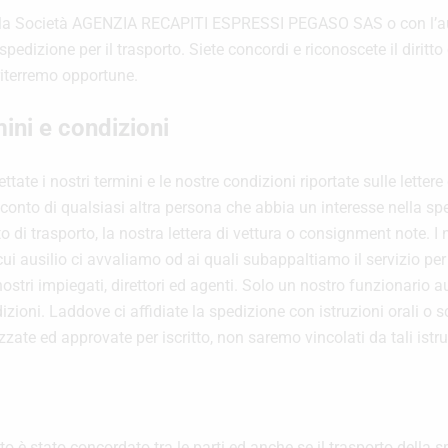
on la Società AGENZIA RECAPITI ESPRESSI PEGASO SAS o con l’aus
zione per il trasporto. Siete concordi e riconoscete il diritto di
 riterremo opportune.
mini e condizioni
tate i nostri termini e le nostre condizioni riportate sulle letter
r conto di qualsiasi altra persona che abbia un interesse nella s
i trasporto, la nostra lettera di vettura o consignment note. I no
 ausilio ci avvaliamo od ai quali subappaltiamo il servizio per l
nostri impiegati, direttori ed agenti. Solo un nostro funzionario 
ndizioni. Laddove ci
affidiate la spedizione con istruzioni orali o s
ate ed approvate per iscritto, non saremo vincolati da tali istru
o è stato concordato tra le parti ed anche se il trasporto della s