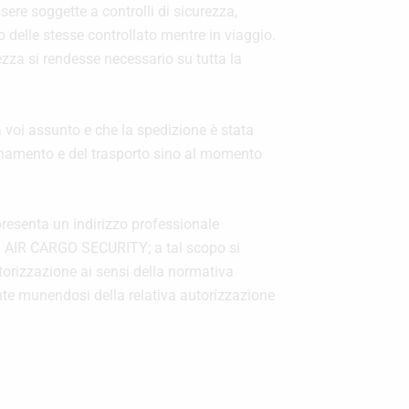
re soggette a controlli di sicurezza,
o delle stesse controllato mentre in viaggio.
za si rendesse necessario su tutta la
da voi assunto e che la spedizione è stata
zinamento e del trasporto sino al momento
resenta un indirizzo professionale
ali AIR CARGO SECURITY; a tal scopo si
utorizzazione ai sensi della normativa
mente munendosi della relativa autorizzazione