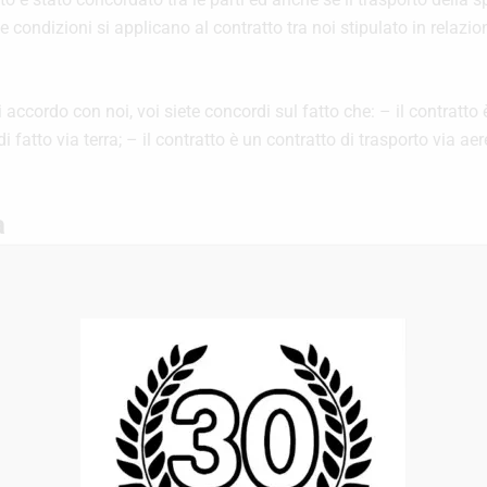
 e condizioni si applicano al contratto tra noi stipulato in relaz
ccordo con noi, voi siete concordi sul fatto che: – il contratto è 
 fatto via terra; – il contratto è un contratto di trasporto via ae
a
grafo 5.1 b) sotto riportato, non effettuiamo trasporto di merci c
te a, quelle specificate nelle istruzioni tecniche dell’Internation
nternational Air Transport Association (IATA), nel codice dell’I
asporto Internazionale di merce pericolosa su strada (ADR), o in
 pericolose.