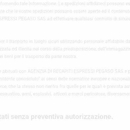
rnendo tale informazione. Le spedizioni affidateci possono esse
tate che le vostre spedizioni possano essere aperte ed il contenut
PRESSI PEGASO SAS ad effettuare qualsiasi controllo di sicurez
per il trasporto in luoghi sicuri utilizzando personale affidabile 
zzata od illecita nel corso della predisposizione, dell’immagaz
beni per il trasporto da parte nostra.
avoro abituali con AGENZIA DI RECAPITI ESPRESSI PEGASO SAS e p
i “mittente conosciuto” ai sensi delle normative europee e nazion
ce, che la stessa non rientra fra quelle per le quali è prevista a
n esaustivo, armi, esplosivi, articoli e merci pericolose, diversa
ttati senza preventiva autorizzazione.