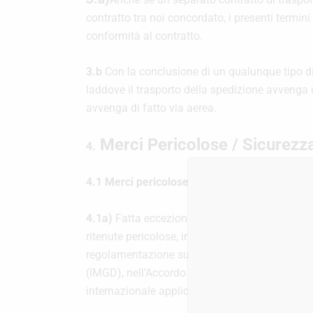
contratto tra noi concordato, i presenti termini
conformità al contratto.
3.b
Con la conclusione di un qualunque tipo di a
laddove il trasporto della spedizione avvenga di
avvenga di fatto via aerea.
Merci Pericolose / Sicurezz
4.
4.1 Merci pericolose.
4.1a)
Fatta eccezione per i casi di cui al para
ritenute pericolose, incluse, ma non limitatamen
regolamentazione sulle merci pericolose dell’I
(IMGD), nell’Accordo Europeo concernente il tr
internazionale applicabile al trasporto di merci