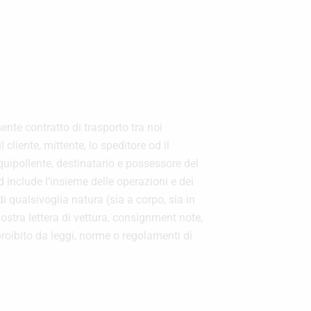
sente contratto di trasporto tra noi
l cliente, mittente, lo speditore od il
quipollente, destinatario e possessore del
d include l’insieme delle operazioni e dei
 qualsivoglia natura (sia a corpo, sia in
 nostra lettera di vettura, consignment note,
è proibito da leggi, norme o regolamenti di