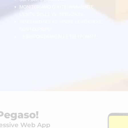
MONITORIAMO QUOTIDIANAMENTE
L’ESITO DELLE VS. SPEDIZIONI
PENSIAMO NOI AD APRIRE LE PRATICHE
CON I CORRIERI
…E RISPONDIAMO ALLE TELEFONATE!
Pegaso!
gressive Web App