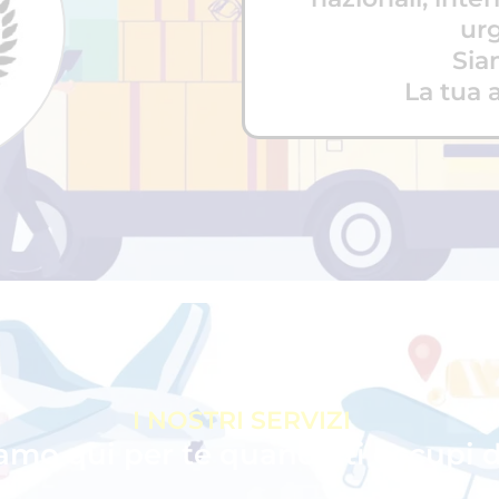
urg
Sia
La tua 
I NOSTRI SERVIZI
amo qui per te quando ti occupi d