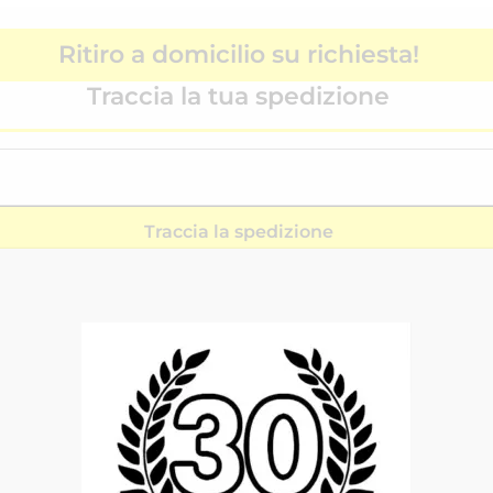
Ritiro a domicilio su richiesta!
Traccia la tua spedizione
Traccia la spedizione