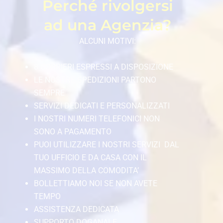
Perché rivolgersi
ad una Agenzia?
ALCUNI MOTIVI:
8 CORRIERI ESPRESSI A DISPOSIZIONE
LE NOSTRE SPEDIZIONI PARTONO
SEMPRE
SERVIZI DEDICATI E PERSONALIZZATI
I NOSTRI NUMERI TELEFONICI NON
SONO A PAGAMENTO
PUOI UTILIZZARE I NOSTRI SERVIZI DAL
TUO UFFICIO E DA CASA CON IL
MASSIMO DELLA COMODITA’
BOLLETTIAMO NOI SE NON AVETE
TEMPO
ASSISTENZA DEDICATA
SUPPORTO DOGANALE