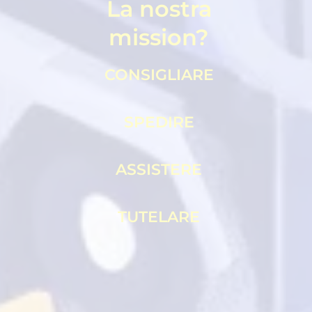
La nostra
mission?
CONSIGLIARE
SPEDIRE
ASSISTERE
TUTELARE