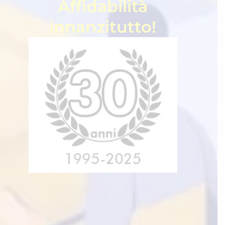
Affidabilità
innanzitutto!