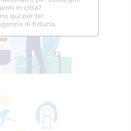
enti in città?
mo qui per te!
agenzia di fiducia.
i: