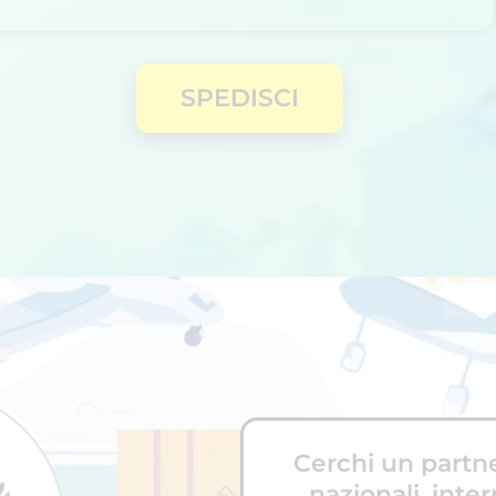
SPEDISCI
Cerchi un partne
nazionali, inte