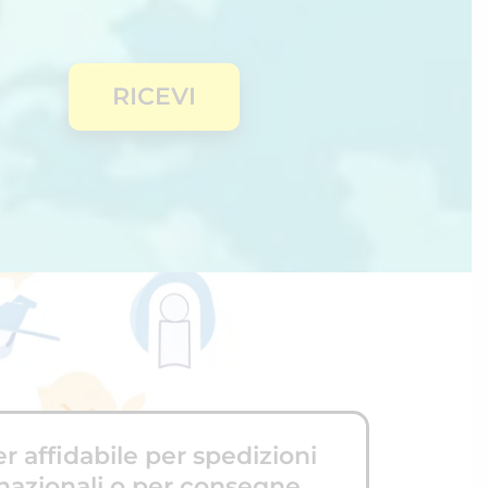
RICEVI
r affidabile per spedizioni
rnazionali o per consegne