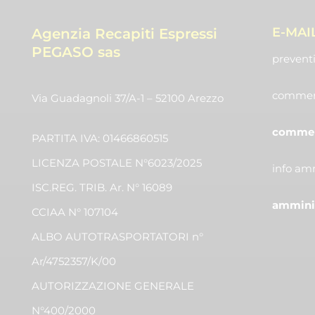
E-MAI
Agenzia Recapiti Espressi
PEGASO sas
preventi
commerc
Via Guadagnoli 37/A-1 – 52100 Arezzo
commerc
PARTITA IVA: 01466860515
LICENZA POSTALE N°6023/2025
info amm
ISC.REG. TRIB. Ar. N° 16089
amminis
CCIAA N° 107104
ALBO AUTOTRASPORTATORI n°
Ar/4752357/K/00
AUTORIZZAZIONE GENERALE
N°400/2000