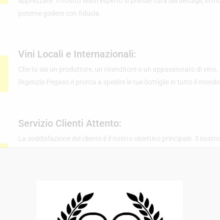
apprezzate. Il nostro team esperto si prende cura dei dettagli, in 
poterne godere con fiducia.
Vini Locali e Internazionali:
Che tu sia un produttore, un rivenditore o un appassionato di vino,
l'Agenzia Pegaso è pronta a spedire le tue bottiglie in tutto il mondo
Servizio Clienti Attento:
La soddisfazione del cliente è il nostro obiettivo principale. Il nostr
dedicato è disponibile per rispondere alle tue domande, fornire ass
personalizzata e supportarti in ogni fase del processo di spedizion
noi, otterrai un servizio clienti attento e una comunicazione chiara
tranquilla esperienza di spedizione.