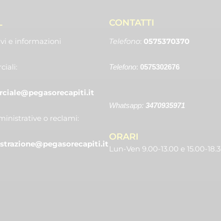
L
CONTATTI
vi e informazioni
Telefono
:
0575370370
iali:
Telefono
:
0575302676
iale@pegasorecapiti.it
Whatsapp:
3470935971
inistrative o reclami:
ORARI
trazione@pegasorecapiti.it
Lun-Ven 9.00-13.00 e 15.00-18.