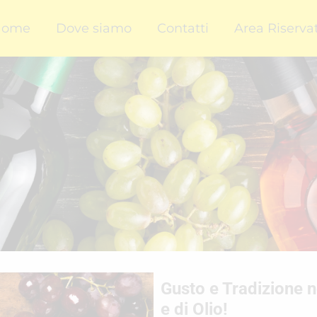
Home
Dove siamo
Contatti
Area Riserva
Gusto e Tradizione n
e di Olio!