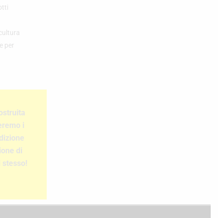
tti
cultura
e per
ostruita
neremo i
dizione
ione di
 stesso!