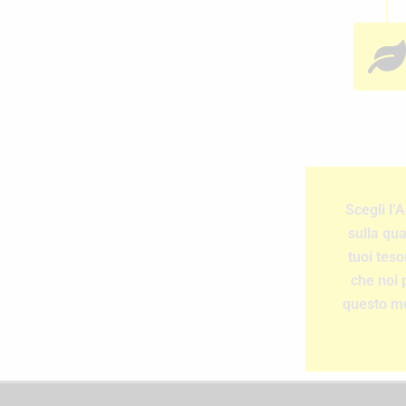
Scegli l’
sulla qua
tuoi teso
che noi 
questo me