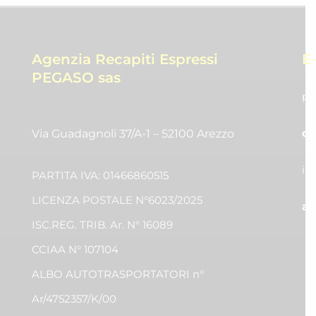
Agenzia Recapiti Espressi
E
PEGASO sas
pr
co
Via Guadagnoli 37/A-1 – 52100 Arezzo
in
PARTITA IVA: 01466860515
LICENZA POSTALE N°6023/2025
am
ISC.REG. TRIB. Ar. N° 16089
CCIAA N° 107104
ALBO AUTOTRASPORTATORI n°
Ar/4752357/K/00