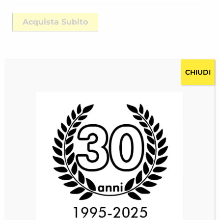
Acquista Subito
CHIUDI
Descrizione
Costi per la spedizione RICH-2424WE6RR