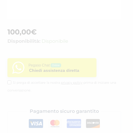
100,00
€
Disponibilità:
Disponibile
Pegaso Chat
Online
Chiedi assistenza diretta
Si prega di accettare la nostra
privacy policy
prima di iniziare una
conversazione.
Pagamento sicuro garantito