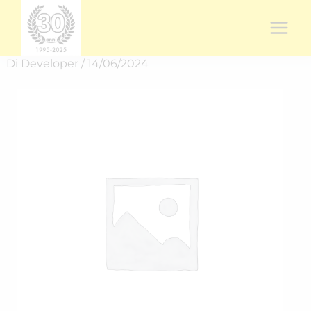
Vai
al
contenuto
Di
Developer
/
14/06/2024
Rich.
spedizione
RICH-
2424WE6RR
quantità