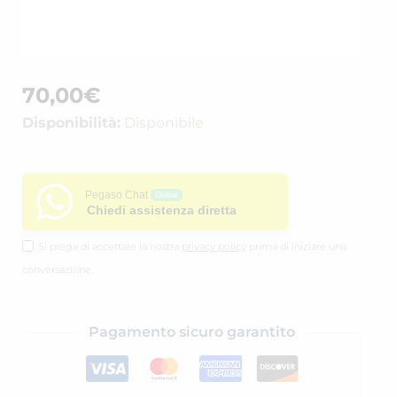
70,00
€
Disponibilità:
Disponibile
Pegaso Chat
Online
Chiedi assistenza diretta
Si prega di accettare la nostra
privacy policy
prima di iniziare una
conversazione.
Pagamento sicuro garantito