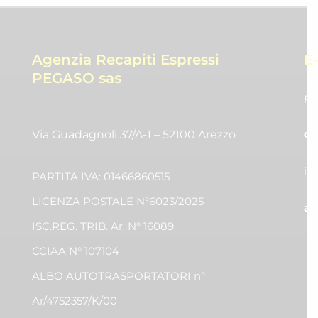
Agenzia Recapiti Espressi
E
PEGASO sas
pr
co
Via Guadagnoli 37/A-1 – 52100 Arezzo
in
PARTITA IVA: 01466860515
LICENZA POSTALE N°6023/2025
am
ISC.REG. TRIB. Ar. N° 16089
CCIAA N° 107104
ALBO AUTOTRASPORTATORI n°
Ar/4752357/K/00