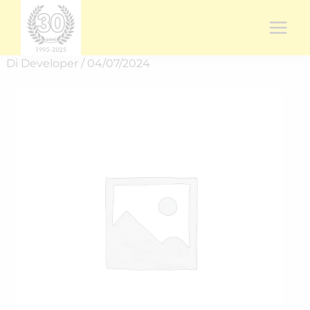
Vai
al
contenuto
Di
Developer
/
04/07/2024
Rich.
spedizione
RICH-
24276W6HS
quantità