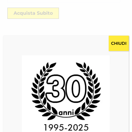
Acquista Subito
CHIUDI
Descrizione
Costi per la spedizione RICH-24276W6HS