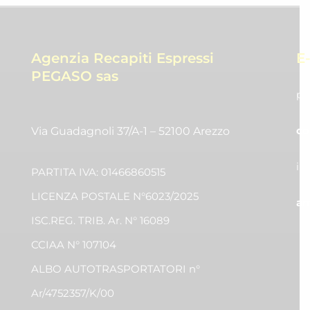
Agenzia Recapiti Espressi
E
PEGASO sas
pr
co
Via Guadagnoli 37/A-1 – 52100 Arezzo
in
PARTITA IVA: 01466860515
LICENZA POSTALE N°6023/2025
am
ISC.REG. TRIB. Ar. N° 16089
CCIAA N° 107104
ALBO AUTOTRASPORTATORI n°
Ar/4752357/K/00