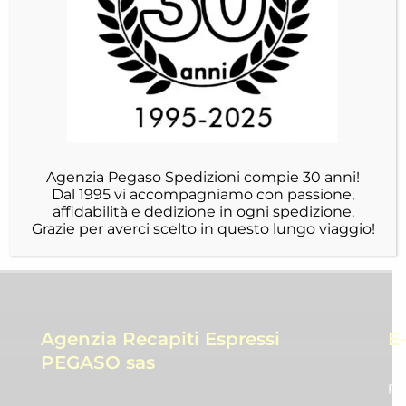
Acquista Subito
Descrizione
Agenzia Pegaso Spedizioni compie 30 anni!
Costi per la spedizione RICH-2437ZNSMW
Dal 1995 vi accompagniamo con passione,
affidabilità e dedizione in ogni spedizione.
Grazie per averci scelto in questo lungo viaggio!
Agenzia Recapiti Espressi
E
PEGASO sas
pr