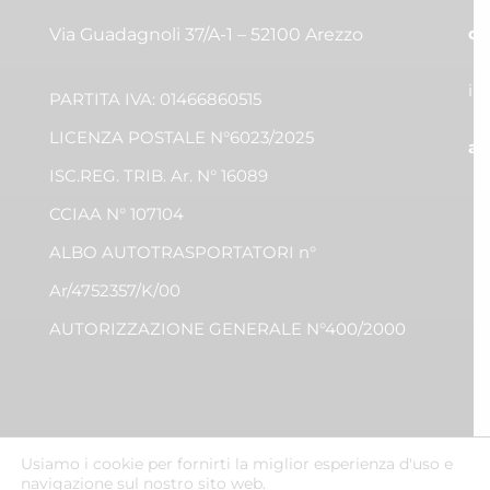
co
Via Guadagnoli 37/A-1 – 52100 Arezzo
in
PARTITA IVA: 01466860515
LICENZA POSTALE N°6023/2025
am
ISC.REG. TRIB. Ar. N° 16089
CCIAA N° 107104
ALBO AUTOTRASPORTATORI n°
Ar/4752357/K/00
AUTORIZZAZIONE GENERALE N°400/2000
Usiamo i cookie per fornirti la miglior esperienza d'uso e
navigazione sul nostro sito web.