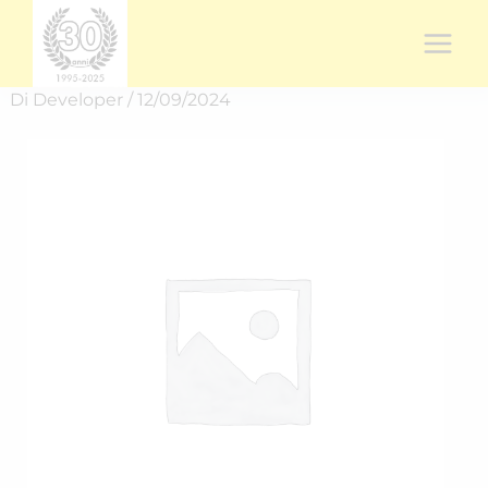
Vai
al
contenuto
Di
Developer
/
12/09/2024
Rich.
spedizione
RICH-
2437ZNSMW
quantità