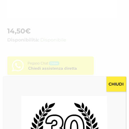
14,50
€
Disponibilità:
Disponibile
Pegaso Chat
Online
Chiedi assistenza diretta
Si prega di accettare la nostra
privacy policy
prima di iniziare una
CHIUDI
conversazione.
Pagamento sicuro garantito