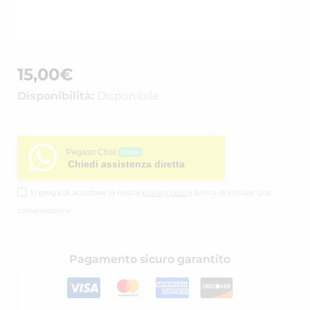
15,00
€
Disponibilità:
Disponibile
Pegaso Chat
Online
Chiedi assistenza diretta
Si prega di accettare la nostra
privacy policy
prima di iniziare una
conversazione.
Pagamento sicuro garantito