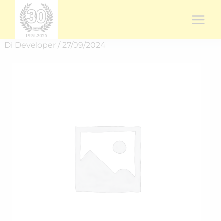
Vai
al
contenuto
Di
Developer
/
27/09/2024
Rich.
spedizione
RICH-
2439C3JFW
quantità