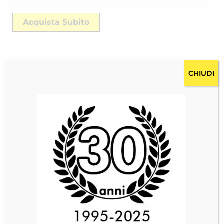
Acquista Subito
CHIUDI
Descrizione
Costi per la spedizione RICH-2439C3JFW