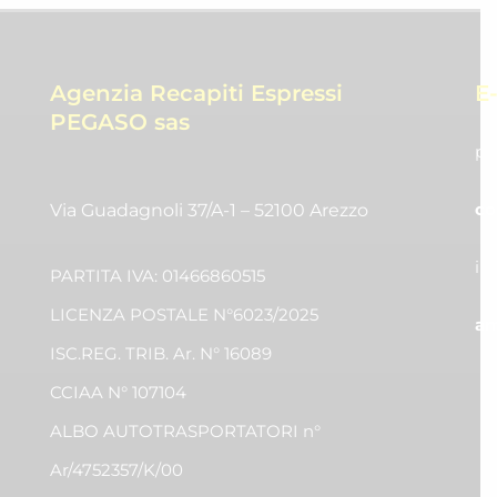
Agenzia Recapiti Espressi
E
PEGASO sas
pr
co
Via Guadagnoli 37/A-1 – 52100 Arezzo
in
PARTITA IVA: 01466860515
LICENZA POSTALE N°6023/2025
am
ISC.REG. TRIB. Ar. N° 16089
CCIAA N° 107104
ALBO AUTOTRASPORTATORI n°
Ar/4752357/K/00