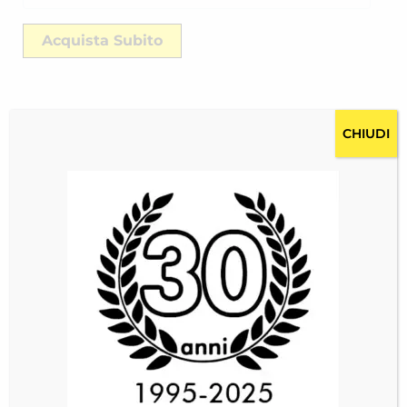
Acquista Subito
CHIUDI
Descrizione
Costi per la spedizione RICH-2439N8TSH