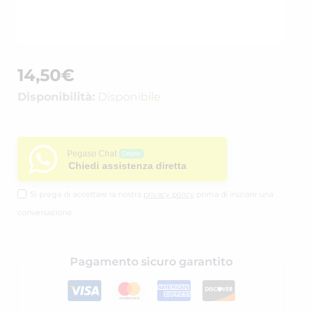
14,50
€
Disponibilità:
Disponibile
Pegaso Chat
Online
Chiedi assistenza diretta
Si prega di accettare la nostra
privacy policy
prima di iniziare una
conversazione.
Pagamento sicuro garantito