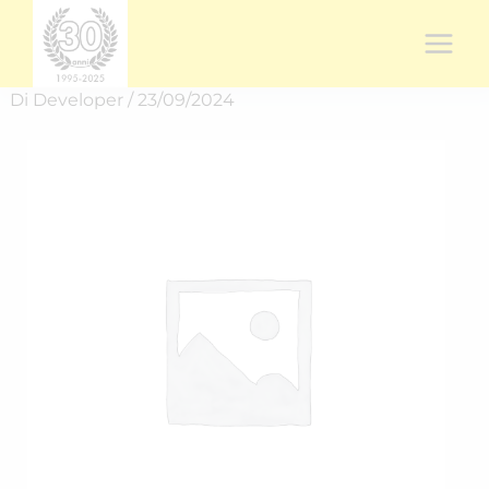
Vai
al
contenuto
Di
Developer
/
23/09/2024
Rich.
spedizione
RICH-
2439N8TSH
quantità