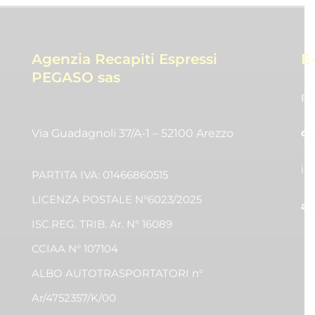
Agenzia Recapiti Espressi
E
PEGASO sas
pr
co
Via Guadagnoli 37/A-1 – 52100 Arezzo
in
PARTITA IVA: 01466860515
LICENZA POSTALE N°6023/2025
am
ISC.REG. TRIB. Ar. N° 16089
CCIAA N° 107104
ALBO AUTOTRASPORTATORI n°
Ar/4752357/K/00