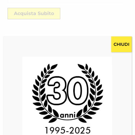
Acquista Subito
CHIUDI
Descrizione
Costi per la spedizione RICH-24407RDHH