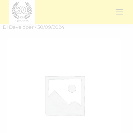
Vai
al
contenuto
Di
Developer
/
30/09/2024
Rich.
spedizione
RICH-
24407RDHH
quantità