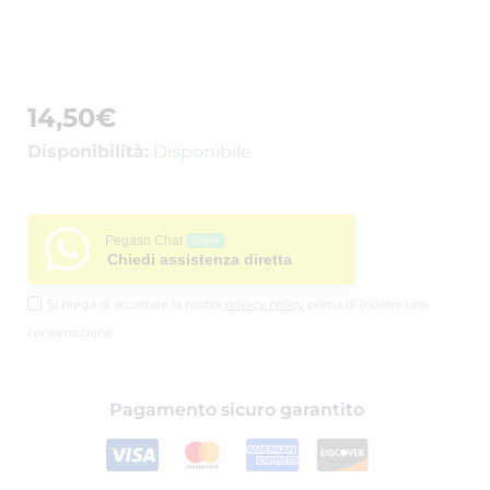
14,50
€
Disponibilità:
Disponibile
Pegaso Chat
Online
Chiedi assistenza diretta
Si prega di accettare la nostra
privacy policy
prima di iniziare una
conversazione.
Pagamento sicuro garantito