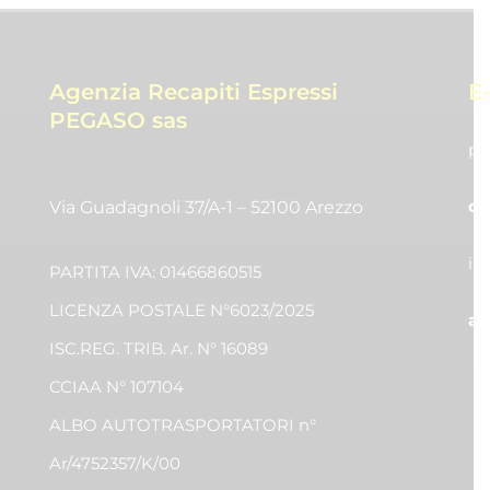
Agenzia Recapiti Espressi
E
PEGASO sas
pr
co
Via Guadagnoli 37/A-1 – 52100 Arezzo
in
PARTITA IVA: 01466860515
LICENZA POSTALE N°6023/2025
am
ISC.REG. TRIB. Ar. N° 16089
CCIAA N° 107104
ALBO AUTOTRASPORTATORI n°
Ar/4752357/K/00