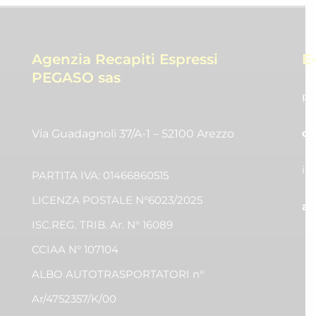
Agenzia Recapiti Espressi
E
PEGASO sas
pr
co
Via Guadagnoli 37/A-1 – 52100 Arezzo
in
PARTITA IVA: 01466860515
LICENZA POSTALE N°6023/2025
am
ISC.REG. TRIB. Ar. N° 16089
CCIAA N° 107104
ALBO AUTOTRASPORTATORI n°
Ar/4752357/K/00