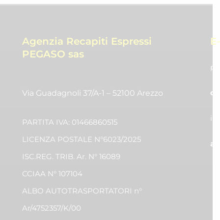
Agenzia Recapiti Espressi
E
PEGASO sas
pr
co
Via Guadagnoli 37/A-1 – 52100 Arezzo
in
PARTITA IVA: 01466860515
LICENZA POSTALE N°6023/2025
am
ISC.REG. TRIB. Ar. N° 16089
CCIAA N° 107104
ALBO AUTOTRASPORTATORI n°
Ar/4752357/K/00