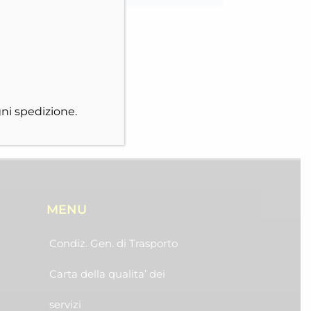
ni spedizione.
MENU
Condiz. Gen. di Trasporto
Carta della qualita’ dei
servizi