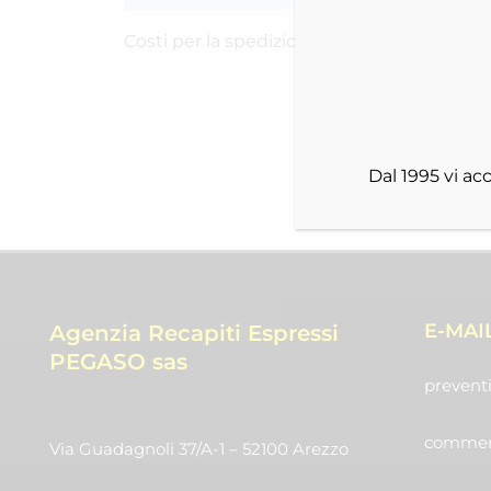
Costi per la spedizione RICH-2442AV4BY
Dal 1995 vi a
E-MAI
Agenzia Recapiti Espressi
PEGASO sas
preventi
commerc
Via Guadagnoli 37/A-1 – 52100 Arezzo