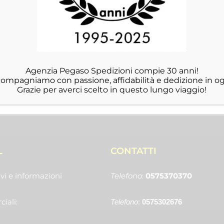
Agenzia Pegaso Spedizioni compie 30 anni!
ccompagniamo con passione, affidabilità e dedizione in og
Grazie per averci scelto in questo lungo viaggio!
L
CONTATTI
vi e informazioni
Telefono
:
0575370370
iali:
Telefono
:
0575302676