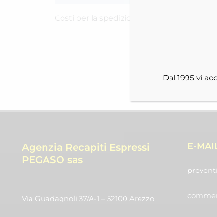
Costi per la spedizione RICH-2442IRXMF
Dal 1995 vi a
E-MAI
Agenzia Recapiti Espressi
PEGASO sas
preventi
commerc
Via Guadagnoli 37/A-1 – 52100 Arezzo