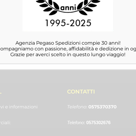
Agenzia Pegaso Spedizioni compie 30 anni!
ccompagniamo con passione, affidabilità e dedizione in og
Grazie per averci scelto in questo lungo viaggio!
L
CONTATTI
vi e informazioni
Telefono
:
0575370370
iali:
Telefono
:
0575302676