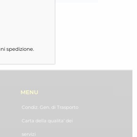
ni spedizione.
MENU
Condiz. Gen. di Trasporto
Carta della qualita’ dei
servizi