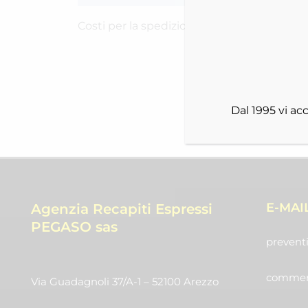
Costi per la spedizione RICH-244587DT5
Dal 1995 vi a
E-MAI
Agenzia Recapiti Espressi
PEGASO sas
preventi
commerc
Via Guadagnoli 37/A-1 – 52100 Arezzo