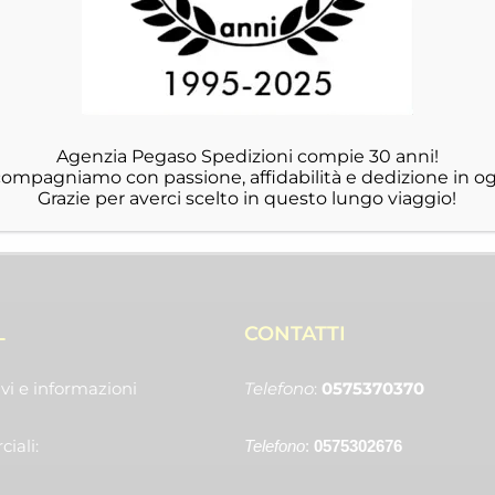
Agenzia Pegaso Spedizioni compie 30 anni!
ccompagniamo con passione, affidabilità e dedizione in og
Grazie per averci scelto in questo lungo viaggio!
L
CONTATTI
vi e informazioni
Telefono
:
0575370370
iali:
Telefono
:
0575302676