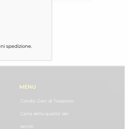
ni spedizione.
MENU
Condiz. Gen. di Trasporto
Carta della qualita’ dei
servizi