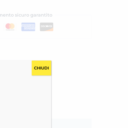
ento sicuro garantito
CHIUDI