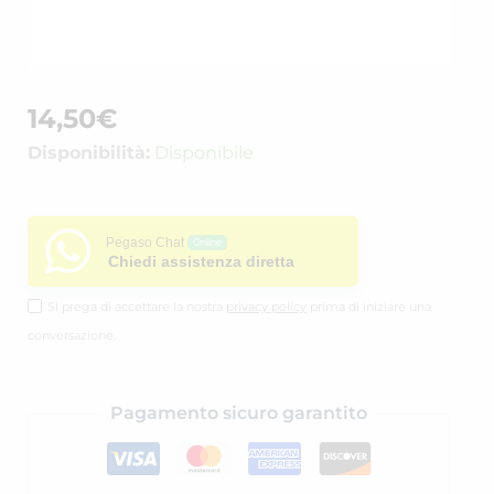
14,50
€
Disponibilità:
Disponibile
Pegaso Chat
Online
Chiedi assistenza diretta
Si prega di accettare la nostra
privacy policy
prima di iniziare una
conversazione.
Pagamento sicuro garantito