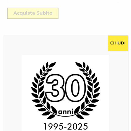
Acquista Subito
CHIUDI
Descrizione
Costi per la spedizione RICH-2446AU6LP