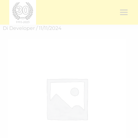
Vai
al
contenuto
Di
Developer
/
11/11/2024
Rich.
spedizione
RICH-
2446AU6LP
quantità