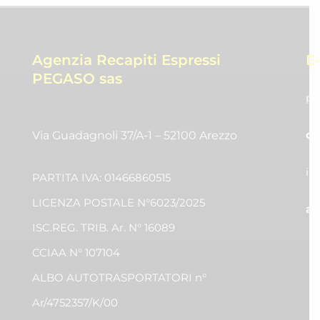
Agenzia Recapiti Espressi
E
PEGASO sas
pr
co
Via Guadagnoli 37/A-1 – 52100 Arezzo
in
PARTITA IVA: 01466860515
LICENZA POSTALE N°6023/2025
am
ISC.REG. TRIB. Ar. N° 16089
CCIAA N° 107104
ALBO AUTOTRASPORTATORI n°
Ar/4752357/K/00