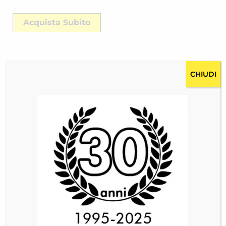
Acquista Subito
CHIUDI
Descrizione
Costi per la spedizione RICH-2446EUXK2