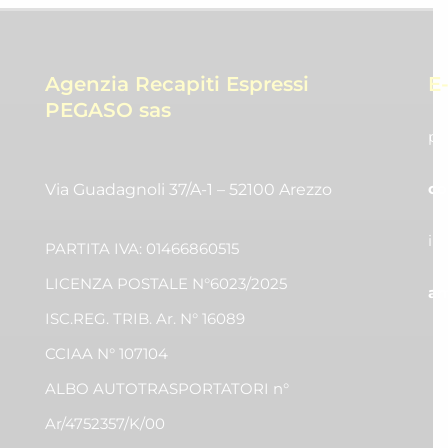
Agenzia Recapiti Espressi
E
PEGASO sas
pr
co
Via Guadagnoli 37/A-1 – 52100 Arezzo
in
PARTITA IVA: 01466860515
LICENZA POSTALE N°6023/2025
am
ISC.REG. TRIB. Ar. N° 16089
CCIAA N° 107104
ALBO AUTOTRASPORTATORI n°
Ar/4752357/K/00