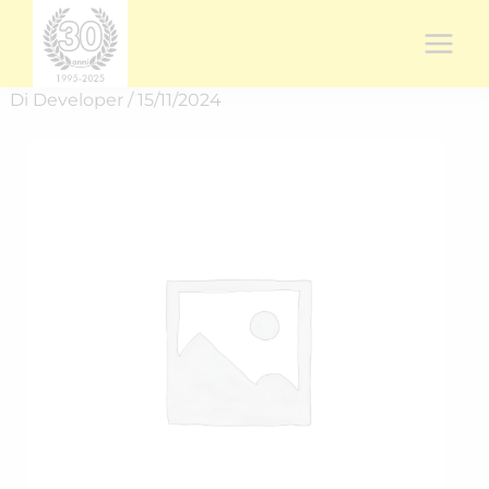
Vai
al
contenuto
Di
Developer
/
15/11/2024
Rich.
spedizione
RICH-
2446EUXK2
quantità