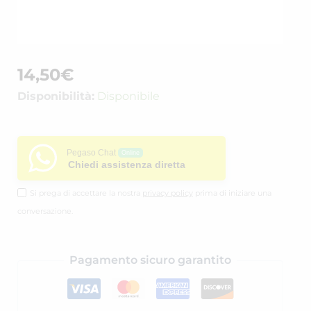
14,50
€
Disponibilità:
Disponibile
Pegaso Chat
Online
Chiedi assistenza diretta
Si prega di accettare la nostra
privacy policy
prima di iniziare una
conversazione.
Pagamento sicuro garantito