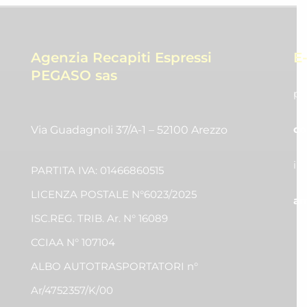
Agenzia Recapiti Espressi
E
PEGASO sas
pr
co
Via Guadagnoli 37/A-1 – 52100 Arezzo
in
PARTITA IVA: 01466860515
LICENZA POSTALE N°6023/2025
am
ISC.REG. TRIB. Ar. N° 16089
CCIAA N° 107104
ALBO AUTOTRASPORTATORI n°
Ar/4752357/K/00