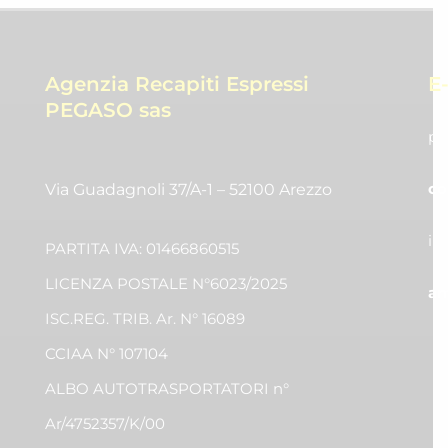
Agenzia Recapiti Espressi
E
PEGASO sas
pr
co
Via Guadagnoli 37/A-1 – 52100 Arezzo
in
PARTITA IVA: 01466860515
LICENZA POSTALE N°6023/2025
am
ISC.REG. TRIB. Ar. N° 16089
CCIAA N° 107104
ALBO AUTOTRASPORTATORI n°
Ar/4752357/K/00