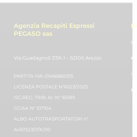
Agenzia Recapiti Espressi
E
PEGASO sas
pr
co
Via Guadagnoli 37/A-1 – 52100 Arezzo
in
PARTITA IVA: 01466860515
LICENZA POSTALE N°6023/2025
am
ISC.REG. TRIB. Ar. N° 16089
CCIAA N° 107104
ALBO AUTOTRASPORTATORI n°
Ar/4752357/K/00