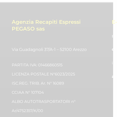
Agenzia Recapiti Espressi
E
PEGASO sas
pr
co
Via Guadagnoli 37/A-1 – 52100 Arezzo
in
PARTITA IVA: 01466860515
LICENZA POSTALE N°6023/2025
am
ISC.REG. TRIB. Ar. N° 16089
CCIAA N° 107104
ALBO AUTOTRASPORTATORI n°
Ar/4752357/K/00