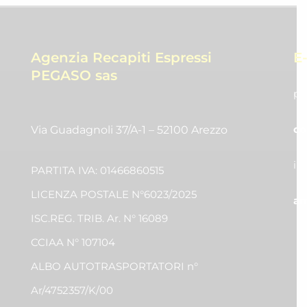
Agenzia Recapiti Espressi
E
PEGASO sas
pr
co
Via Guadagnoli 37/A-1 – 52100 Arezzo
in
PARTITA IVA: 01466860515
LICENZA POSTALE N°6023/2025
am
ISC.REG. TRIB. Ar. N° 16089
CCIAA N° 107104
ALBO AUTOTRASPORTATORI n°
Ar/4752357/K/00