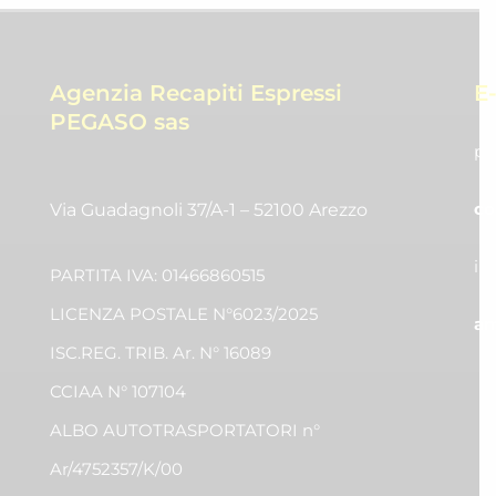
Agenzia Recapiti Espressi
E
PEGASO sas
pr
co
Via Guadagnoli 37/A-1 – 52100 Arezzo
in
PARTITA IVA: 01466860515
LICENZA POSTALE N°6023/2025
am
ISC.REG. TRIB. Ar. N° 16089
CCIAA N° 107104
ALBO AUTOTRASPORTATORI n°
Ar/4752357/K/00