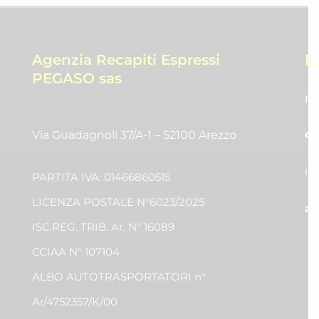
Agenzia Recapiti Espressi
E
PEGASO sas
pr
co
Via Guadagnoli 37/A-1 – 52100 Arezzo
in
PARTITA IVA: 01466860515
LICENZA POSTALE N°6023/2025
am
ISC.REG. TRIB. Ar. N° 16089
CCIAA N° 107104
ALBO AUTOTRASPORTATORI n°
Ar/4752357/K/00