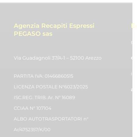
Agenzia Recapiti Espressi
E
PEGASO sas
pr
co
Via Guadagnoli 37/A-1 – 52100 Arezzo
in
PARTITA IVA: 01466860515
LICENZA POSTALE N°6023/2025
am
ISC.REG. TRIB. Ar. N° 16089
CCIAA N° 107104
ALBO AUTOTRASPORTATORI n°
Ar/4752357/K/00