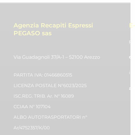
Agenzia Recapiti Espressi
E
PEGASO sas
pr
co
Via Guadagnoli 37/A-1 – 52100 Arezzo
in
PARTITA IVA: 01466860515
LICENZA POSTALE N°6023/2025
am
ISC.REG. TRIB. Ar. N° 16089
CCIAA N° 107104
ALBO AUTOTRASPORTATORI n°
Ar/4752357/K/00