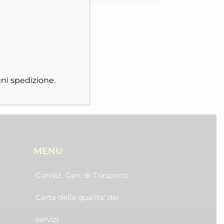
ni spedizione.
MENU
Condiz. Gen. di Trasporto
Carta della qualita’ dei
servizi