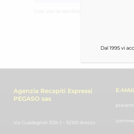
Costi per la spedizione RICH-2506KFCMV
Dal 1995 vi a
E-MAI
Agenzia Recapiti Espressi
PEGASO sas
preventi
commerc
Via Guadagnoli 37/A-1 – 52100 Arezzo