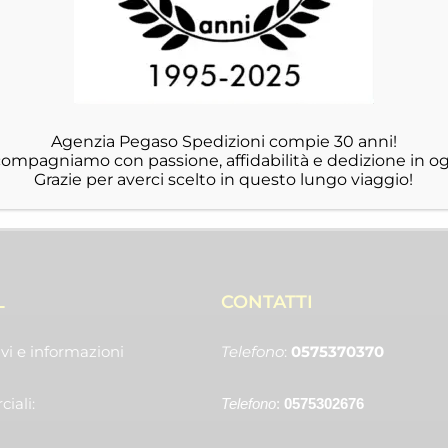
Agenzia Pegaso Spedizioni compie 30 anni!
ccompagniamo con passione, affidabilità e dedizione in og
Grazie per averci scelto in questo lungo viaggio!
L
CONTATTI
vi e informazioni
Telefono
:
0575370370
iali:
Telefono
:
0575302676