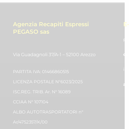
Agenzia Recapiti Espressi
E
PEGASO sas
pr
co
Via Guadagnoli 37/A-1 – 52100 Arezzo
in
PARTITA IVA: 01466860515
LICENZA POSTALE N°6023/2025
am
ISC.REG. TRIB. Ar. N° 16089
CCIAA N° 107104
ALBO AUTOTRASPORTATORI n°
Ar/4752357/K/00