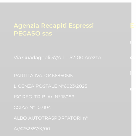
Agenzia Recapiti Espressi
E
PEGASO sas
pr
co
Via Guadagnoli 37/A-1 – 52100 Arezzo
in
PARTITA IVA: 01466860515
LICENZA POSTALE N°6023/2025
am
ISC.REG. TRIB. Ar. N° 16089
CCIAA N° 107104
ALBO AUTOTRASPORTATORI n°
Ar/4752357/K/00