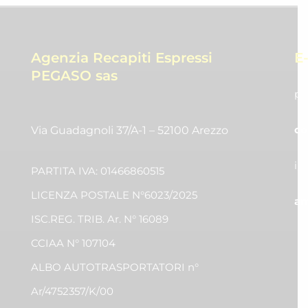
Agenzia Recapiti Espressi
E
PEGASO sas
pr
co
Via Guadagnoli 37/A-1 – 52100 Arezzo
in
PARTITA IVA: 01466860515
LICENZA POSTALE N°6023/2025
am
ISC.REG. TRIB. Ar. N° 16089
CCIAA N° 107104
ALBO AUTOTRASPORTATORI n°
Ar/4752357/K/00