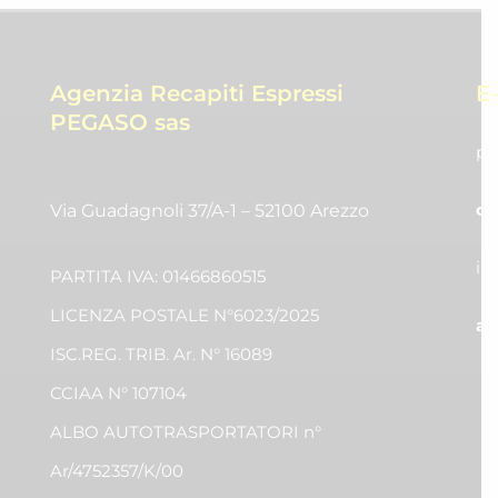
Agenzia Recapiti Espressi
E
PEGASO sas
pr
co
Via Guadagnoli 37/A-1 – 52100 Arezzo
in
PARTITA IVA: 01466860515
LICENZA POSTALE N°6023/2025
am
ISC.REG. TRIB. Ar. N° 16089
CCIAA N° 107104
ALBO AUTOTRASPORTATORI n°
Ar/4752357/K/00