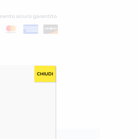
ento sicuro garantito
CHIUDI