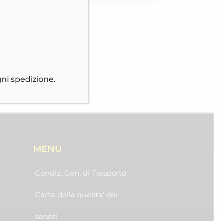
ni spedizione.
MENU
Condiz. Gen. di Trasporto
Carta della qualita’ dei
servizi