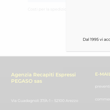
Costi per la spedizione RICH-2515E2P1K
Dal 1995 vi a
E-MAI
Agenzia Recapiti Espressi
PEGASO sas
preventi
commerc
Via Guadagnoli 37/A-1 – 52100 Arezzo