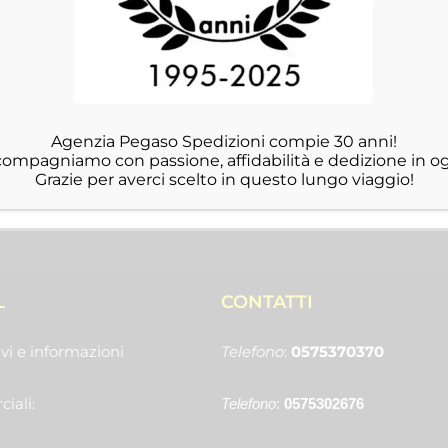
Agenzia Pegaso Spedizioni compie 30 anni!
ccompagniamo con passione, affidabilità e dedizione in og
Grazie per averci scelto in questo lungo viaggio!
L
CONTATTI
vi e informazioni
Telefono
:
0575370370
iali:
Telefono
:
0575302676