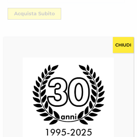
Acquista Subito
CHIUDI
Descrizione
Costi per la spedizione RICH-2515KVYW8