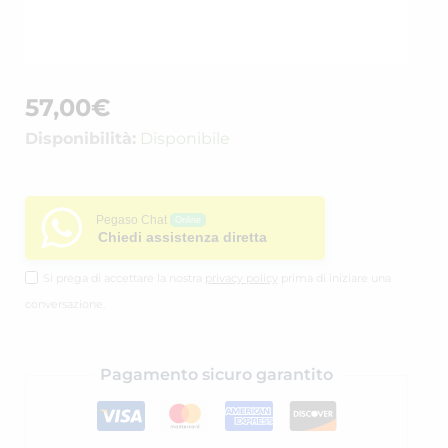
57,00
€
Disponibilità:
Disponibile
Pegaso Chat
Online
Chiedi assistenza diretta
Si prega di accettare la nostra
privacy policy
prima di iniziare una
conversazione.
Pagamento sicuro garantito