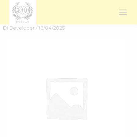
Vai
al
contenuto
Di
Developer
/
16/04/2025
Rich.
spedizione
RICH-
2515KVYW8
quantità