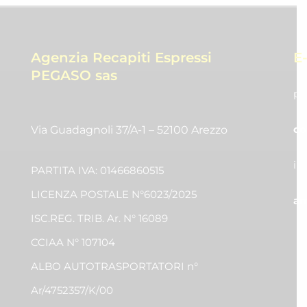
Agenzia Recapiti Espressi
E
PEGASO sas
pr
co
Via Guadagnoli 37/A-1 – 52100 Arezzo
in
PARTITA IVA: 01466860515
LICENZA POSTALE N°6023/2025
am
ISC.REG. TRIB. Ar. N° 16089
CCIAA N° 107104
ALBO AUTOTRASPORTATORI n°
Ar/4752357/K/00