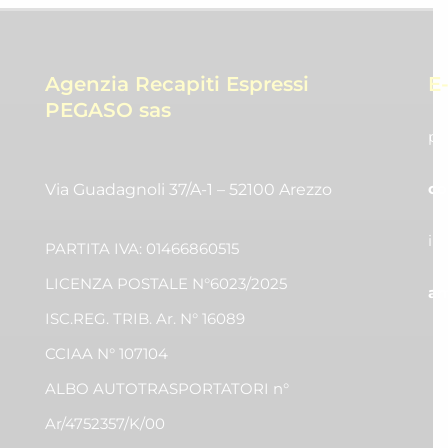
Agenzia Recapiti Espressi
E
PEGASO sas
pr
co
Via Guadagnoli 37/A-1 – 52100 Arezzo
in
PARTITA IVA: 01466860515
LICENZA POSTALE N°6023/2025
am
ISC.REG. TRIB. Ar. N° 16089
CCIAA N° 107104
ALBO AUTOTRASPORTATORI n°
Ar/4752357/K/00