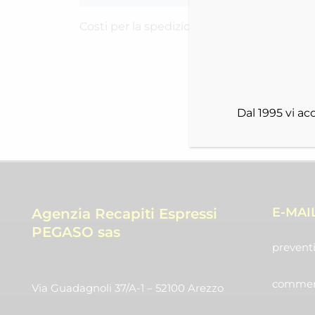
Costi per la spedizione RICH-25161K5LZ
Dal 1995 vi a
E-MAI
Agenzia Recapiti Espressi
PEGASO sas
preventi
commerc
Via Guadagnoli 37/A-1 – 52100 Arezzo