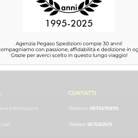
Agenzia Pegaso Spedizioni compie 30 anni!
ccompagniamo con passione, affidabilità e dedizione in og
Grazie per averci scelto in questo lungo viaggio!
L
CONTATTI
vi e informazioni
Telefono
:
0575370370
iali:
Telefono
:
0575302676