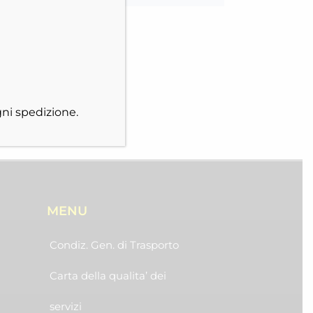
ni spedizione.
MENU
Condiz. Gen. di Trasporto
Carta della qualita’ dei
servizi