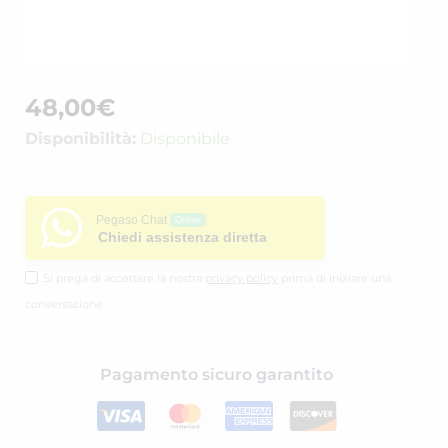
48,00
€
Disponibilità:
Disponibile
Pegaso Chat
Online
Chiedi assistenza diretta
Si prega di accettare la nostra
privacy policy
prima di iniziare una
conversazione.
Pagamento sicuro garantito