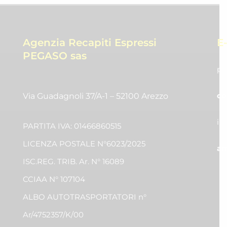
Agenzia Recapiti Espressi
E
PEGASO sas
pr
co
Via Guadagnoli 37/A-1 – 52100 Arezzo
in
PARTITA IVA: 01466860515
LICENZA POSTALE N°6023/2025
am
ISC.REG. TRIB. Ar. N° 16089
CCIAA N° 107104
ALBO AUTOTRASPORTATORI n°
Ar/4752357/K/00