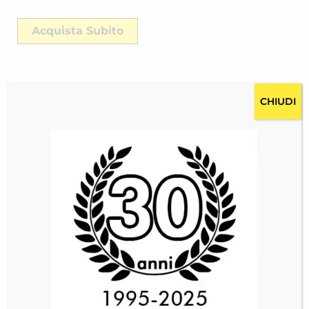
Acquista Subito
CHIUDI
Descrizione
Costi per la spedizione RICH-25162YN6P