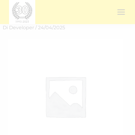
Vai
al
contenuto
Di
Developer
/
24/04/2025
Rich.
spedizione
RICH-
25162YN6P
quantità