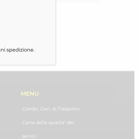
ni spedizione.
MENU
Condiz. Gen. di Trasporto
Carta della qualita’ dei
servizi