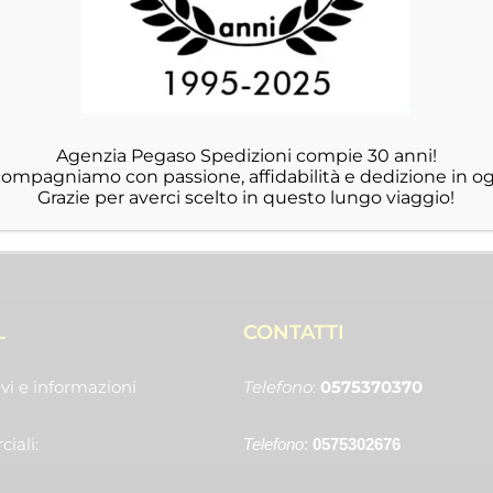
Agenzia Pegaso Spedizioni compie 30 anni!
ccompagniamo con passione, affidabilità e dedizione in og
Grazie per averci scelto in questo lungo viaggio!
L
CONTATTI
vi e informazioni
Telefono
:
0575370370
iali:
Telefono
:
0575302676