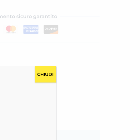
ento sicuro garantito
CHIUDI