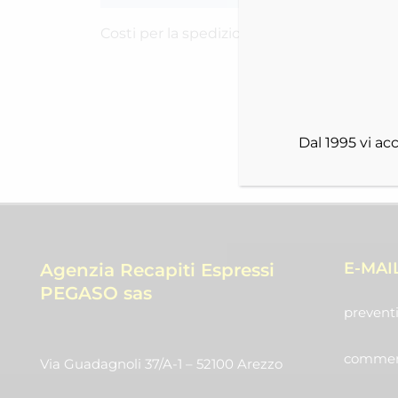
Costi per la spedizione RICH-2516F4UGJ
Dal 1995 vi a
E-MAI
Agenzia Recapiti Espressi
PEGASO sas
preventi
commerc
Via Guadagnoli 37/A-1 – 52100 Arezzo