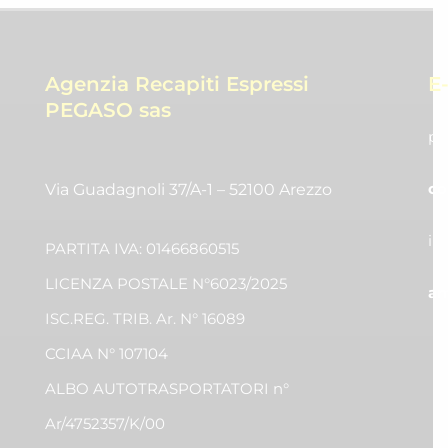
Agenzia Recapiti Espressi
E
PEGASO sas
pr
co
Via Guadagnoli 37/A-1 – 52100 Arezzo
in
PARTITA IVA: 01466860515
LICENZA POSTALE N°6023/2025
am
ISC.REG. TRIB. Ar. N° 16089
CCIAA N° 107104
ALBO AUTOTRASPORTATORI n°
Ar/4752357/K/00