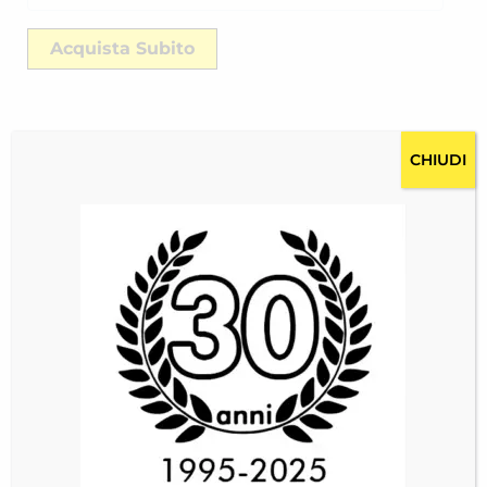
Acquista Subito
CHIUDI
Descrizione
Costi per la spedizione RICH-2516O4AFU