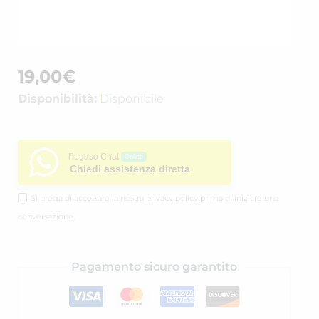
19,00
€
Disponibilità:
Disponibile
Pegaso Chat
Online
Chiedi assistenza diretta
Si prega di accettare la nostra
privacy policy
prima di iniziare una
conversazione.
Pagamento sicuro garantito