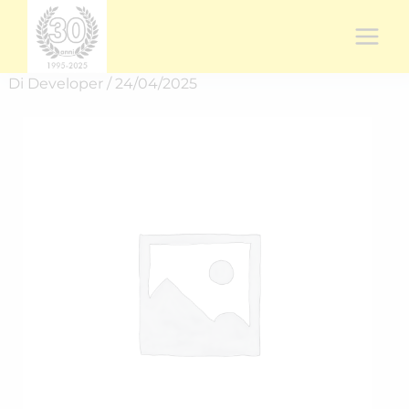
Vai
al
contenuto
Di
Developer
/
24/04/2025
Rich.
spedizione
RICH-
2516O4AFU
quantità