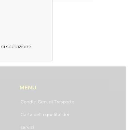
ni spedizione.
MENU
Condiz. Gen. di Trasporto
Carta della qualita’ dei
servizi