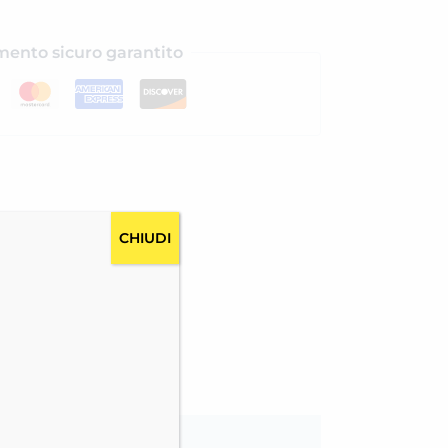
ento sicuro garantito
CHIUDI