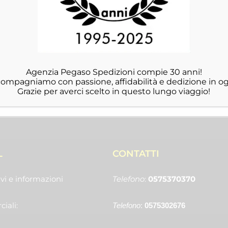
Agenzia Pegaso Spedizioni compie 30 anni!
ccompagniamo con passione, affidabilità e dedizione in og
Grazie per averci scelto in questo lungo viaggio!
L
CONTATTI
vi e informazioni
Telefono
:
0575370370
iali:
Telefono
:
0575302676