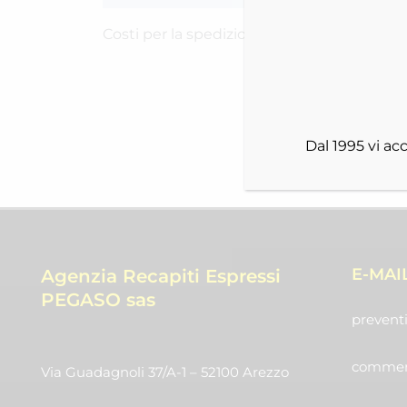
Costi per la spedizione RICH-2516SRVJT
Dal 1995 vi a
E-MAI
Agenzia Recapiti Espressi
PEGASO sas
preventi
commerc
Via Guadagnoli 37/A-1 – 52100 Arezzo