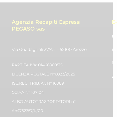
Agenzia Recapiti Espressi
E
PEGASO sas
pr
co
Via Guadagnoli 37/A-1 – 52100 Arezzo
in
PARTITA IVA: 01466860515
LICENZA POSTALE N°6023/2025
am
ISC.REG. TRIB. Ar. N° 16089
CCIAA N° 107104
ALBO AUTOTRASPORTATORI n°
Ar/4752357/K/00