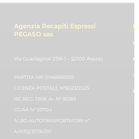
Agenzia Recapiti Espressi
E
PEGASO sas
pr
co
Via Guadagnoli 37/A-1 – 52100 Arezzo
in
PARTITA IVA: 01466860515
LICENZA POSTALE N°6023/2025
am
ISC.REG. TRIB. Ar. N° 16089
CCIAA N° 107104
ALBO AUTOTRASPORTATORI n°
Ar/4752357/K/00