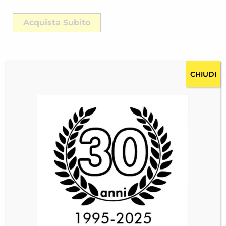
Acquista Subito
CHIUDI
Descrizione
Costi per la spedizione RICH-2518USSG5