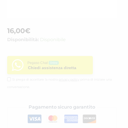
16,00
€
Disponibilità:
Disponibile
Pegaso Chat
Online
Chiedi assistenza diretta
Si prega di accettare la nostra
privacy policy
prima di iniziare una
conversazione.
Pagamento sicuro garantito