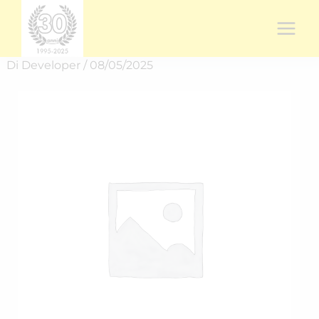
Vai
al
contenuto
Di
Developer
/
08/05/2025
Rich.
spedizione
RICH-
2518USSG5
quantità