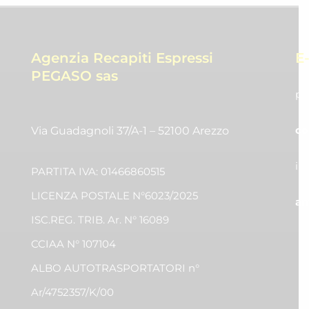
Agenzia Recapiti Espressi
E
PEGASO sas
pr
co
Via Guadagnoli 37/A-1 – 52100 Arezzo
in
PARTITA IVA: 01466860515
LICENZA POSTALE N°6023/2025
am
ISC.REG. TRIB. Ar. N° 16089
CCIAA N° 107104
ALBO AUTOTRASPORTATORI n°
Ar/4752357/K/00