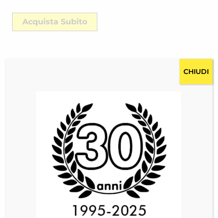
Acquista Subito
CHIUDI
Descrizione
Costi per la spedizione RICH-2518YBHIV