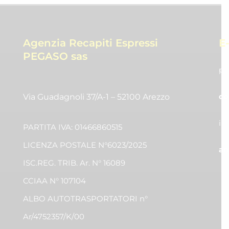
Agenzia Recapiti Espressi
E
PEGASO sas
pr
co
Via Guadagnoli 37/A-1 – 52100 Arezzo
in
PARTITA IVA: 01466860515
LICENZA POSTALE N°6023/2025
am
ISC.REG. TRIB. Ar. N° 16089
CCIAA N° 107104
ALBO AUTOTRASPORTATORI n°
Ar/4752357/K/00