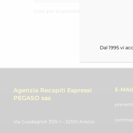
Costi per la spedizione RICH-2521Y4IIA
Dal 1995 vi a
E-MAI
Agenzia Recapiti Espressi
PEGASO sas
preventi
commerc
Via Guadagnoli 37/A-1 – 52100 Arezzo