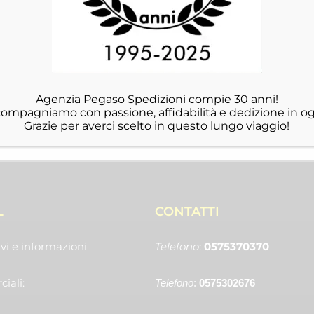
Agenzia Pegaso Spedizioni compie 30 anni!
ccompagniamo con passione, affidabilità e dedizione in og
Grazie per averci scelto in questo lungo viaggio!
L
CONTATTI
vi e informazioni
Telefono
:
0575370370
iali:
Telefono
:
0575302676