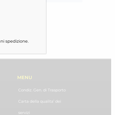
ni spedizione.
MENU
Condiz. Gen. di Trasporto
Carta della qualita’ dei
servizi