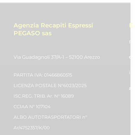
Agenzia Recapiti Espressi
E
PEGASO sas
pr
co
Via Guadagnoli 37/A-1 – 52100 Arezzo
in
PARTITA IVA: 01466860515
LICENZA POSTALE N°6023/2025
am
ISC.REG. TRIB. Ar. N° 16089
CCIAA N° 107104
ALBO AUTOTRASPORTATORI n°
Ar/4752357/K/00