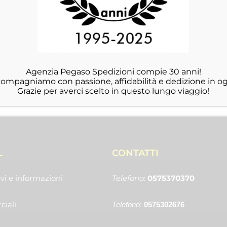
Agenzia Pegaso Spedizioni compie 30 anni!
ccompagniamo con passione, affidabilità e dedizione in og
Grazie per averci scelto in questo lungo viaggio!
L
CONTATTI
vi e informazioni
Telefono
:
0575370370
iali:
Telefono
:
0575302676