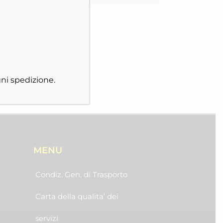
ni spedizione.
MENU
Condiz. Gen. di Trasporto
Carta della qualita’ dei
servizi