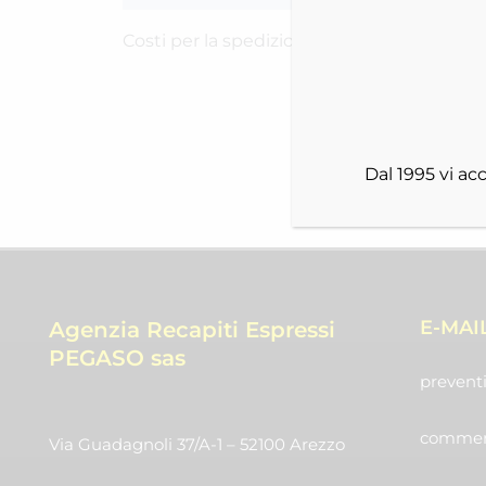
Costi per la spedizione RICH-2523OYQEQ
Dal 1995 vi a
E-MAI
Agenzia Recapiti Espressi
PEGASO sas
preventi
commerc
Via Guadagnoli 37/A-1 – 52100 Arezzo