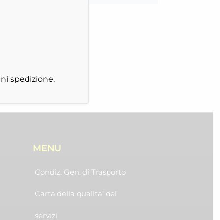
ni spedizione.
MENU
Condiz. Gen. di Trasporto
Carta della qualita’ dei
servizi