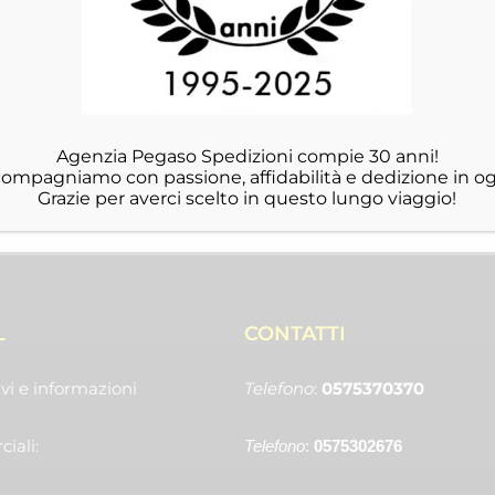
Agenzia Pegaso Spedizioni compie 30 anni!
ccompagniamo con passione, affidabilità e dedizione in og
Grazie per averci scelto in questo lungo viaggio!
L
CONTATTI
vi e informazioni
Telefono
:
0575370370
iali:
Telefono
:
0575302676