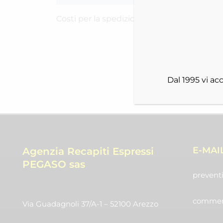
Costi per la spedizione RICH-2525TSJR4
Dal 1995 vi a
E-MAI
Agenzia Recapiti Espressi
PEGASO sas
preventi
commerc
Via Guadagnoli 37/A-1 – 52100 Arezzo