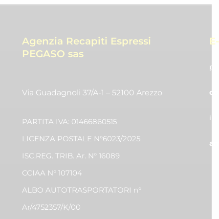
Agenzia Recapiti Espressi
E
PEGASO sas
pr
co
Via Guadagnoli 37/A-1 – 52100 Arezzo
in
PARTITA IVA: 01466860515
LICENZA POSTALE N°6023/2025
am
ISC.REG. TRIB. Ar. N° 16089
CCIAA N° 107104
ALBO AUTOTRASPORTATORI n°
Ar/4752357/K/00